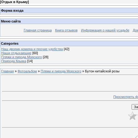
[
Отдых в Крыму
]
Форма входа
Меню сайта
Главная страница
Книга отзывов
Информация о нашей усадьбе
До
Categories
Наш дворик,номера и прочие удобства
[42]
Наши отдыхающие
[60]
Пляжи и пирода Морского
[28]
Природа Крыма
[14]
Главная
»
Фотоальбом
»
Пляжи и пирода Морского
» Бутон китайской розы
Просмотреть ф