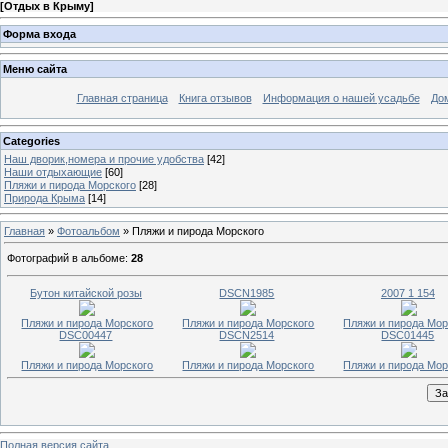
[
Отдых в Крыму
]
Форма входа
Меню сайта
Главная страница
Книга отзывов
Информация о нашей усадьбе
До
Categories
Наш дворик,номера и прочие удобства
[42]
Наши отдыхающие
[60]
Пляжи и пирода Морского
[28]
Природа Крыма
[14]
Главная
»
Фотоальбом
» Пляжи и пирода Морского
Фотографий в альбоме
:
28
Бутон китайской розы
DSCN1985
2007 1 154
Пляжи и пирода Морского
Пляжи и пирода Морского
Пляжи и пирода Мор
DSC00447
DSCN2514
DSC01445
Пляжи и пирода Морского
Пляжи и пирода Морского
Пляжи и пирода Мор
Полная версия сайта