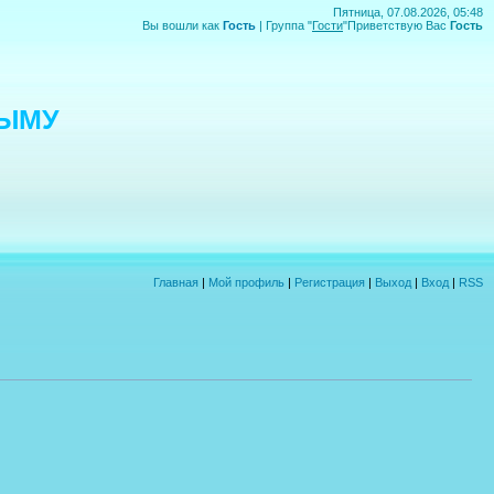
Пятница, 07.08.2026, 05:48
Вы вошли как
Гость
|
Группа
"
Гости
"
Приветствую Вас
Гость
РЫМУ
Главная
|
Мой профиль
|
Регистрация
|
Выход
|
Вход
|
RSS