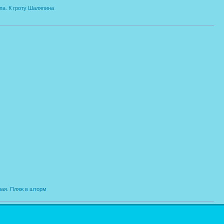
па. К гроту Шаляпина
ная. Пляж в шторм