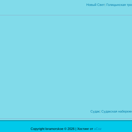
Новый Свет
:
Голицынская тро
Судак
:
Судакская набереж
Copyright loramorskoe © 2026
|
Хостинг от
uCoz