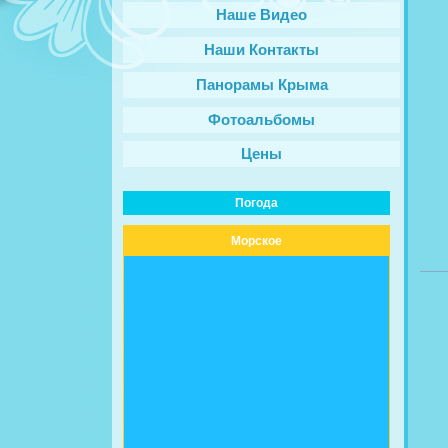
Наше Видео
Наши Контакты
Панорамы Крыма
Фотоальбомы
Цены
Погода
Морское