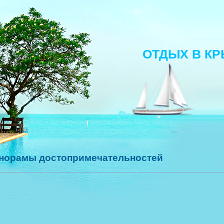
ОТДЫХ В К
норамы достопримечательностей