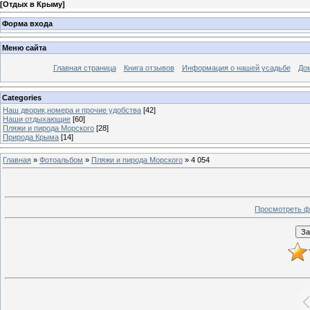
[
Отдых в Крыму
]
Форма входа
Меню сайта
Главная страница
Книга отзывов
Информация о нашей усадьбе
До
Categories
Наш дворик,номера и прочие удобства
[42]
Наши отдыхающие
[60]
Пляжи и пирода Морского
[28]
Природа Крыма
[14]
Главная
»
Фотоальбом
»
Пляжи и пирода Морского
» 4 054
Просмотреть ф