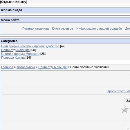
[
Отдых в Крыму
]
Форма входа
Меню сайта
Главная страница
Книга отзывов
Информация о нашей усадьбе
До
Categories
Наш дворик,номера и прочие удобства
[42]
Наши отдыхающие
[60]
Пляжи и пирода Морского
[28]
Природа Крыма
[14]
Главная
»
Фотоальбом
»
Наши отдыхающие
» Наши любимые хозяюшки
Просмотреть ф